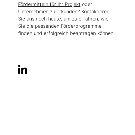
Fördermitteln für Ihr Projekt
 oder 
Unternehmen zu erkunden? Kontaktieren 
Sie uns noch heute, um zu erfahren, wie 
Sie die passenden Förderprogramme 
finden und erfolgreich beantragen können.
Links: Die Inhalte externer Links werden von uns nicht geprüft. Sie 
unterliegen der Haftung der jeweiligen Anbieter:innen.
aidletics GmbH
Krendelstr. 32
30916 Isernhagen Tel.: +49 511 93678681
E-Mail: 
info@aidletics.de
Handelsregister: HRB Hannover 225009
Geschäftsführung: Alexander Gerdes, Benjamin Drong
verantwortlicher Redakteur: Alexander Gerdes